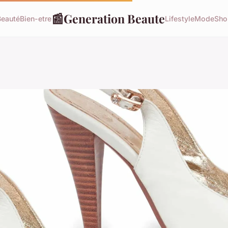
📰
Generation Beaute
Beauté
Bien-etre
Lifestyle
Mode
Sho