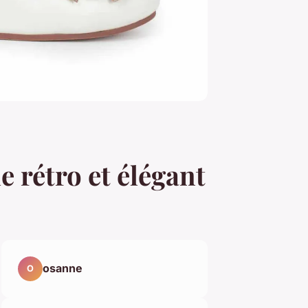
 rétro et élégant
osanne
O