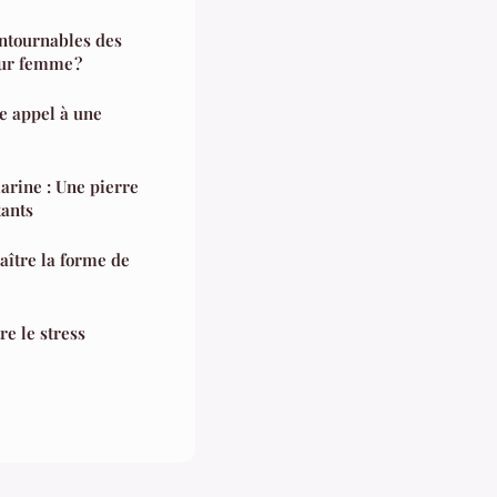
ontournables des
ur femme ?
e appel à une
arine : Une pierre
tants
orme de
re le stress