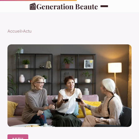
📰
Generation Beaute
Accueil
›
Actu