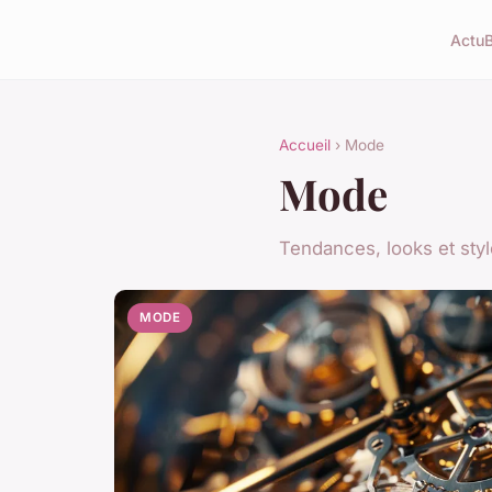
Actu
Accueil
› Mode
Mode
Tendances, looks et styl
MODE