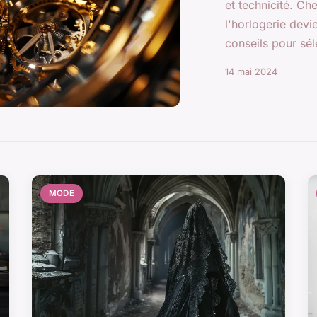
et technicité. Ch
l'horlogerie dev
conseils pour séle
14 mai 2024
MODE