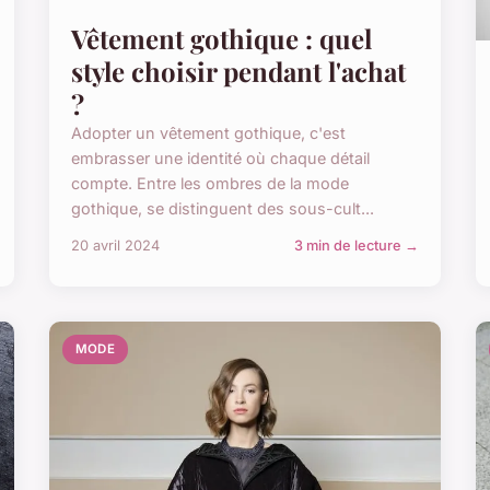
Vêtement gothique : quel
style choisir pendant l'achat
?
Adopter un vêtement gothique, c'est
embrasser une identité où chaque détail
compte. Entre les ombres de la mode
gothique, se distinguent des sous-cult...
20 avril 2024
3 min de lecture →
MODE