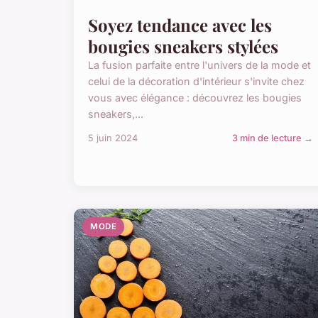
Soyez tendance avec les
bougies sneakers stylées
La fusion parfaite entre l'univers de la mode et
celui de la décoration d'intérieur s'invite chez
vous avec élégance : découvrez les bougies
sneakers,...
5 juin 2024
3 min de lecture →
MODE