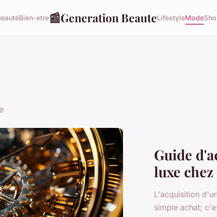
📰
Generation Beaute
Beauté
Bien-etre
Lifestyle
Mode
Sho
e
Guide d'a
luxe chez 
L'acquisition d'u
simple achat; c'e