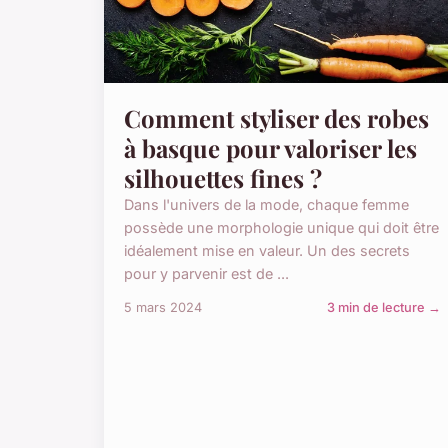
Comment styliser des robes
à basque pour valoriser les
silhouettes fines ?
Dans l'univers de la mode, chaque femme
possède une morphologie unique qui doit être
idéalement mise en valeur. Un des secrets
pour y parvenir est de ...
5 mars 2024
3 min de lecture →