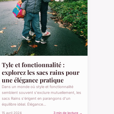
Tyle et fonctionnalité :
explorez les sacs rains pour
une élégance pratique
Dans un monde où style et fonctionnalité
semblent souvent s'exclure mutuellement, les
sacs Rains s'érigent en parangons d'un
équilibre idéal. Élégance...
15 avril 2024
3 min de lecture →