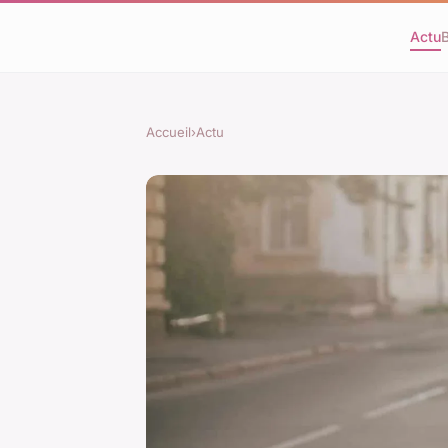
Actu
Accueil
›
Actu