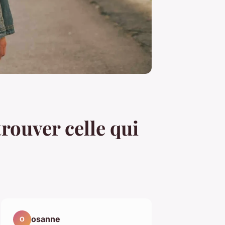
rouver celle qui
osanne
O