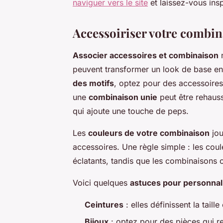
naviguer vers le site
et laissez-vous insp
Accessoiriser votre combi
Associer accessoires et combinaison
n
peuvent transformer un look de base e
des motifs
, optez pour des accessoires 
une
combinaison unie
peut être rehaus
qui ajoute une touche de peps.
Les
couleurs de votre combinaison
jou
accessoires. Une règle simple : les cou
éclatants, tandis que les combinaisons 
Voici quelques
astuces pour personnal
Ceintures
: elles définissent la taill
Bijoux
: optez pour des pièces qui ref