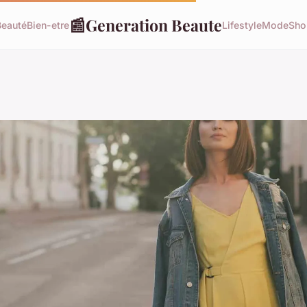
📰
Generation Beaute
Beauté
Bien-etre
Lifestyle
Mode
Sho