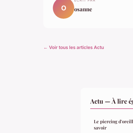
ECRIT PAR
O
osanne
← Voir tous les articles Actu
Actu — À lire 
Le piercing d'oreil
savoir