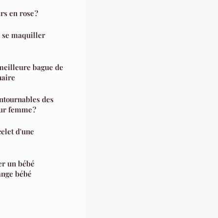
s en rose ?
 se maquiller
a meilleure bague de
naire
ontournables des
ur femme ?
elet d'une
er un bébé
lange bébé