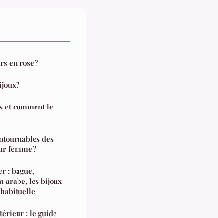
s en rose ?
ijoux?
is et comment le
ontournables des
ur femme ?
r : bague,
m arabe, les bijoux
 habituelle
érieur : le guide