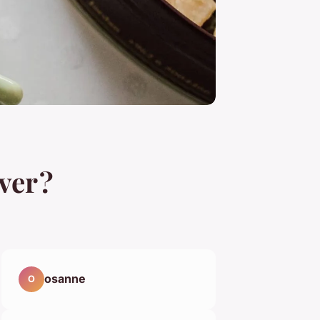
ver ?
osanne
O