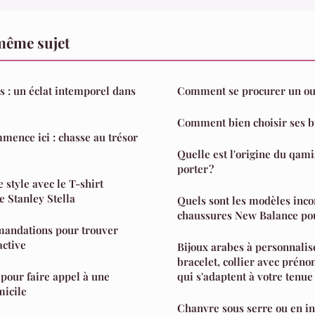
même sujet
s : un éclat intemporel dans
Comment se procurer un our
Comment bien choisir ses b
mence ici : chasse au trésor
Quelle est l'origine du qam
porter ?
 style avec le T-shirt
e Stanley Stella
Quels sont les modèles inc
chaussures New Balance po
mandations pour trouver
active
Bijoux arabes à personnalise
bracelet, collier avec préno
pour faire appel à une
qui s'adaptent à votre tenue
micile
Chanvre sous serre ou en int