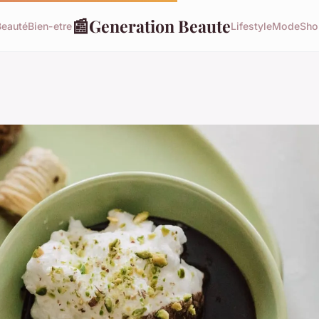
📰
Generation Beaute
Beauté
Bien-etre
Lifestyle
Mode
Sho